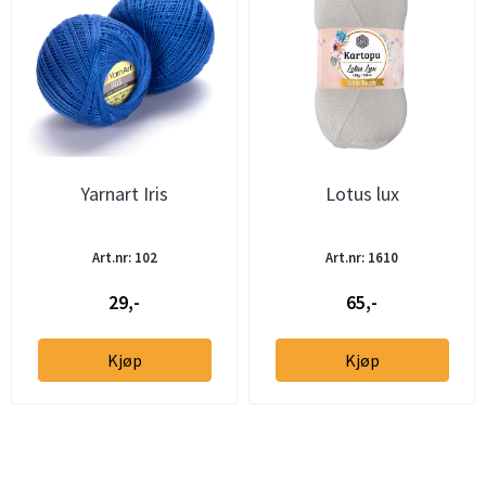
Yarnart Iris
Lotus lux
Art.nr: 102
Art.nr: 1610
29,-
65,-
Kjøp
Kjøp