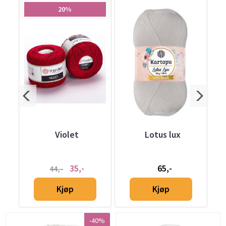
20%
Violet
Lotus lux
35,-
65,-
44,-
Kjøp
Kjøp
-40%