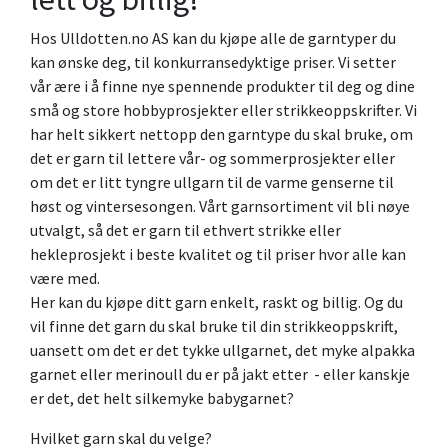
Hos Ulldotten.no AS kan du kjøpe alle de garntyper du
kan ønske deg, til konkurransedyktige priser. Vi setter
vår ære i å finne nye spennende produkter til deg og dine
små og store hobbyprosjekter eller strikkeoppskrifter. Vi
har helt sikkert nettopp den garntype du skal bruke, om
det er garn til lettere vår- og sommerprosjekter eller
om det er litt tyngre ullgarn til de varme genserne til
høst og vintersesongen. Vårt garnsortiment vil bli nøye
utvalgt, så det er garn til ethvert strikke eller
hekleprosjekt i beste kvalitet og til priser hvor alle kan
være med.
Her kan du kjøpe ditt garn enkelt, raskt og billig. Og du
vil finne det garn du skal bruke til din strikkeoppskrift,
uansett om det er det tykke ullgarnet, det myke alpakka
garnet eller merinoull du er på jakt etter - eller kanskje
er det, det helt silkemyke babygarnet?
Hvilket garn skal du velge?